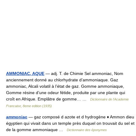
AMMONIAC, AQUE
— adj. T. de Chimie Sel ammoniac, Nom
anciennement donné au chlorhydrate d’ammoniaque. Gaz
ammoniac, Alcali volatil à l’état de gaz. Gomme ammoniaque,
Gomme résine d’une odeur fétide, produite par une plante qui
croît en Afrique. Emplâtre de gomme… …
Dictionnaire de l'Academie
Francaise, 8eme edition (1935)
ammoniac
— gaz composé d azote et d hydrogène ♦ Ammon dieu
égyptien qui vivait dans un temple près duquel on trouvait du sel et
de la gomme ammoniaque …
Dictionnaire des éponymes