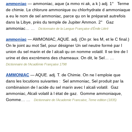
ammoniac
— ammoniac, aque (a mmo ni ak, a k ) adj. 1° Terme
de chimie. Le chlorure ammonique ou chlorhydrate d ammoniaque
a eu le nom de sel ammoniac, parce qu on le préparait autrefois
dans la Libye, près du temple de Jupiter Ammon. 2° Gaz
ammoniac… …
Dictionnaire de la Langue Française d'Émile Littré
ammoniac
— AMMONIAC, AQUE. adj. (On pr. les M, et le C final.)
On le joint au mot Sel, pour désigner Un sel neutre formé par l
union du sel marin et de l alcali qu on nomme volatil. Il se tire de l
urine et des excrémens des chameaux. On dit, le Sel… …
Dictionnaire de l'Académie Française 1798
AMMONIAC
— AQUE. adj. T. de Chimie. On ne l emploie que
dans les locutions suivantes : Sel ammoniac, Sel produit par la
combinaison de l acide du sel marin avec l alcali volatil. Gaz
ammoniac, Alcali volatil à l état de gaz. Gomme ammoniaque,
Gomme… …
Dictionnaire de l'Academie Francaise, 7eme edition (1835)