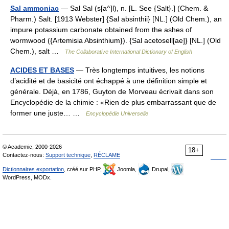
Sal ammoniac
— Sal Sal (s[a^]l), n. [L. See {Salt}.] (Chem. &
Pharm.) Salt. [1913 Webster] {Sal absinthii} [NL.] (Old Chem.), an
impure potassium carbonate obtained from the ashes of
wormwood ({Artemisia Absinthium}). {Sal acetosell[ae]} [NL.] (Old
Chem.), salt …
The Collaborative International Dictionary of English
ACIDES ET BASES
— Très longtemps intuitives, les notions
d’acidité et de basicité ont échappé à une définition simple et
générale. Déjà, en 1786, Guyton de Morveau écrivait dans son
Encyclopédie de la chimie : «Rien de plus embarrassant que de
former une juste… …
Encyclopédie Universelle
© Academic, 2000-2026
18+
Contactez-nous:
Support technique
,
RÉCLAME
Dictionnaires exportation
, créé sur PHP,
Joomla,
Drupal,
WordPress, MODx.