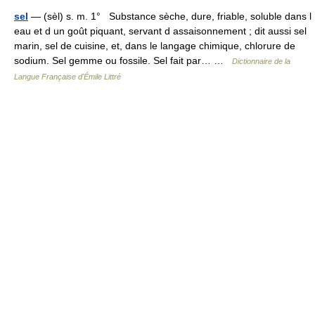
sel
— (sèl) s. m. 1° Substance sèche, dure, friable, soluble dans l
eau et d un goût piquant, servant d assaisonnement ; dit aussi sel
marin, sel de cuisine, et, dans le langage chimique, chlorure de
sodium. Sel gemme ou fossile. Sel fait par… …
Dictionnaire de la
Langue Française d'Émile Littré