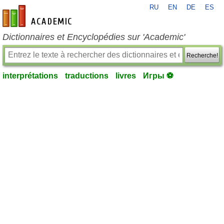
RU
EN
DE
ES
fr-academic.com
Dictionnaires et Encyclopédies sur 'Academic'
Recherche!
interprétations
traductions
livres
Игры ⚽